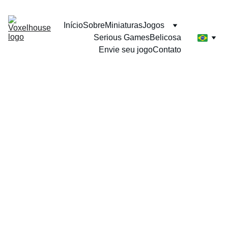
Início
Sobre
Miniaturas
Jogos
Serious Games
Belicosa
Envie seu jogo
Contato